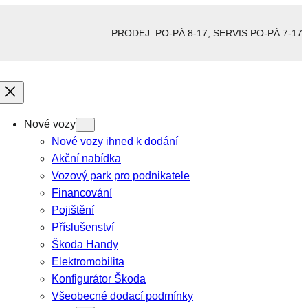
PRODEJ: PO-PÁ 8-17, SERVIS PO-PÁ 7-17
Nové vozy
Nové vozy ihned k dodání
Akční nabídka
Vozový park pro podnikatele
Financování
Pojištění
Příslušenství
Škoda Handy
Elektromobilita
Konfigurátor Škoda
Všeobecné dodací podmínky