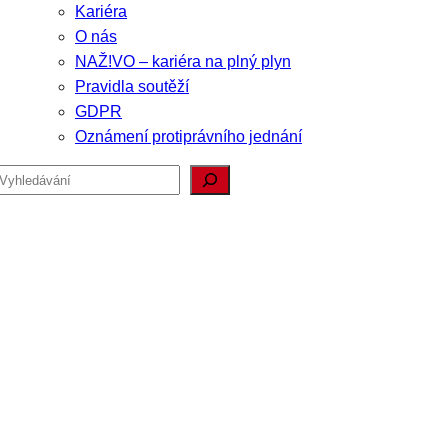
Kariéra
O nás
NAŽ!VO – kariéra na plný plyn
Pravidla soutěží
GDPR
Oznámení protiprávního jednání
Hledat