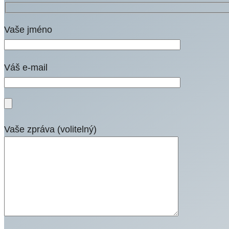
Vaše jméno
Váš e-mail
Vaše zpráva (volitelný)