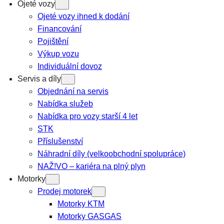
Ojeté vozy
Ojeté vozy ihned k dodání
Financování
Pojištění
Výkup vozu
Individuální dovoz
Servis a díly
Objednání na servis
Nabídka služeb
Nabídka pro vozy starší 4 let
STK
Příslušenství
Náhradní díly (velkoobchodní spolupráce)
NAŽ!VO – kariéra na plný plyn
Motorky
Prodej motorek
Motorky KTM
Motorky GASGAS