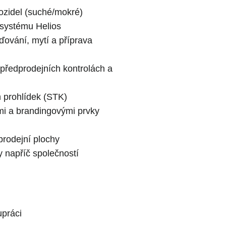
ozidel (suché/mokré)
v systému Helios
ďování, mytí a příprava
 předprodejních kontrolách a
h prohlídek (STK)
mi a brandingovými prvky
rodejní plochy
 napříč společností
upráci