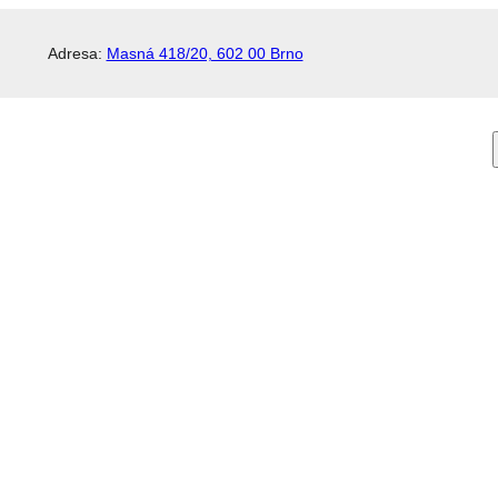
Adresa:
Masná 418/20, 602 00 Brno