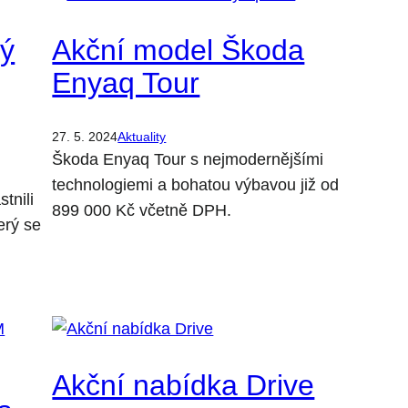
ký
Akční model Škoda
Enyaq Tour
27. 5. 2024
Aktuality
Škoda Enyaq Tour s nejmodernějšími
technologiemi a bohatou výbavou již od
tnili
899 000 Kč včetně DPH.
erý se
Akční nabídka Drive