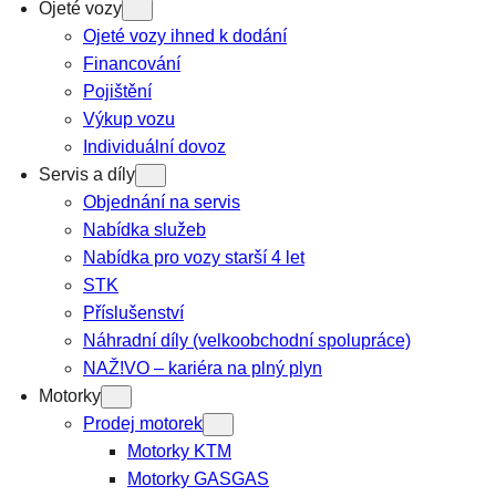
Ojeté vozy
Ojeté vozy ihned k dodání
Financování
Pojištění
Výkup vozu
Individuální dovoz
Servis a díly
Objednání na servis
Nabídka služeb
Nabídka pro vozy starší 4 let
STK
Příslušenství
Náhradní díly (velkoobchodní spolupráce)
NAŽ!VO – kariéra na plný plyn
Motorky
Prodej motorek
Motorky KTM
Motorky GASGAS