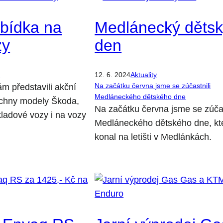
bídka na
Medlánecký děts
zy
den
y
12. 6. 2024
Aktuality
Na začátku června jsme se zúčastnili
m představili akční
Medláneckého dětského dne
chny modely Škoda,
Na začátku června jsme se zúčas
skladové vozy i na vozy
Medláneckého dětského dne, kt
konal na letišti v Medlánkách.