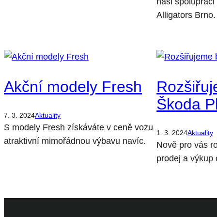
naši spoluprác
Alligators Brno.
Akční modely Fresh
Rozšiřu
Škoda P
7. 3. 2024
Aktuality
S modely Fresh získáváte v ceně vozu
1. 3. 2024
Aktuality
atraktivní mimořádnou výbavu navíc.
Nově pro vás r
prodej a výkup 