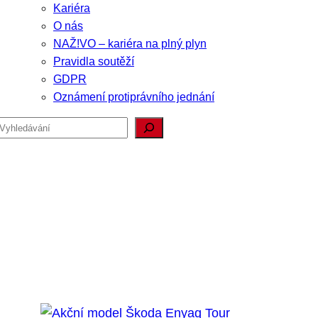
Kariéra
O nás
NAŽ!VO – kariéra na plný plyn
Pravidla soutěží
GDPR
Oznámení protiprávního jednání
Hledat