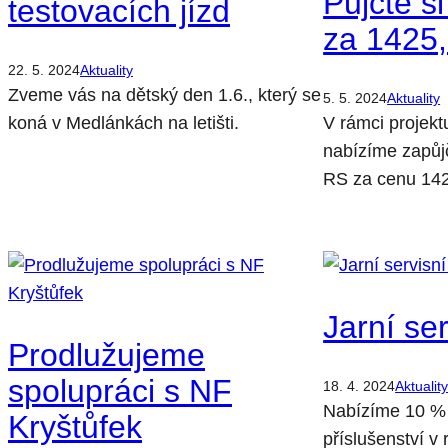
Půjčte s
testovacích jízd
za 1425,
22. 5. 2024
Aktuality
Zveme vás na dětský den 1.6., který se
5. 5. 2024
Aktuality
koná v Medlánkách na letišti.
V rámci projek
nabízíme zapůj
RS za cenu 142
Jarní se
Prodlužujeme
spolupráci s NF
18. 4. 2024
Aktualit
Nabízíme 10 % 
Kryštůfek
příslušenství v 