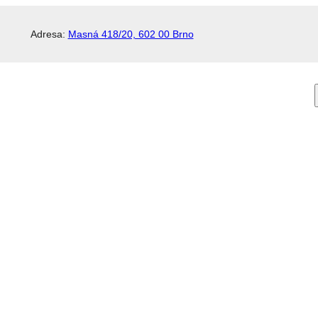
Adresa:
Masná 418/20, 602 00 Brno