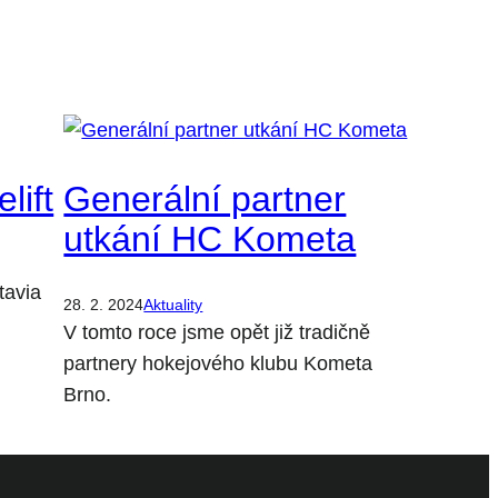
lift
Generální partner
utkání HC Kometa
tavia
28. 2. 2024
Aktuality
V tomto roce jsme opět již tradičně
partnery hokejového klubu Kometa
Brno.