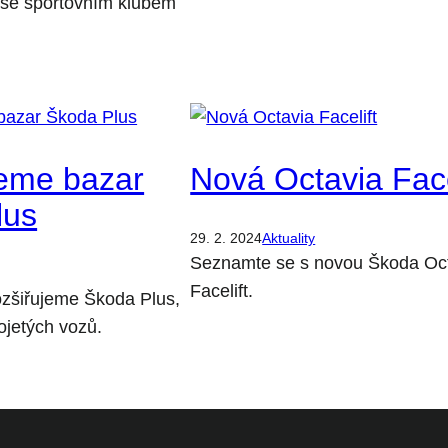
i se sportovním klubem
jeme bazar
Nová Octavia Face
lus
29. 2. 2024
Aktuality
Seznamte se s novou Škoda Oc
Facelift.
ozšiřujeme Škoda Plus,
ojetých vozů.