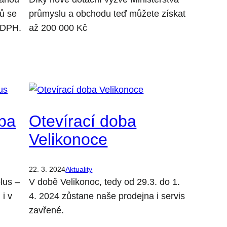
ů se
průmyslu a obchodu teď můžete získat
 DPH.
až 200 000 Kč
oba
Otevírací doba
Velikonoce
22. 3. 2024
Aktuality
lus –
V době Velikonoc, tedy od 29.3. do 1.
 i v
4. 2024 zůstane naše prodejna i servis
zavřené.