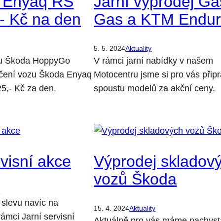
i Enyaq RS
Jarní výprodej Ga
- Kč na den
Gas a KTM Endu
5. 5. 2024
Aktuality
tu Škoda HoppyGo
V rámci jarní nabídky v našem
čení vozu Škoda Enyaq
Motocentru jsme si pro vás připra
5,- Kč za den.
spoustu modelů za akční ceny.
rvisní akce
Výprodej skladov
vozů Škoda
y
slevu navíc na
15. 4. 2024
Aktuality
rámci Jarní servisní
Aktuálně pro vás máme nachys