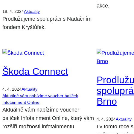
akce.
18. 4. 2024
Aktuality
Prodlužujeme spolupráci s Nadačním
fondem Kryštůfek.
Škoda Connect
Prodluž
spoluprác
4. 4. 2024
Aktuality
Aktuálně vám nabízíme voucher balíček
Brno
Infotainment Online
Aktuálně vám nabízíme voucher
balíček Infotainment Online, který vám
4. 4. 2024
Aktuality
rozšíří možnosti infotainmentu.
I v tomto roce 