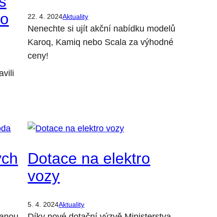
s
ro
22. 4. 2024
Aktuality
Nenechte si ujít akční nabídku modelů
Karoq, Kamiq nebo Scala za výhodné
ceny!
vili
ých
Dotace na elektro
vozy
5. 4. 2024
Aktuality
tanou
Díky nové dotační výzvě Ministerstva