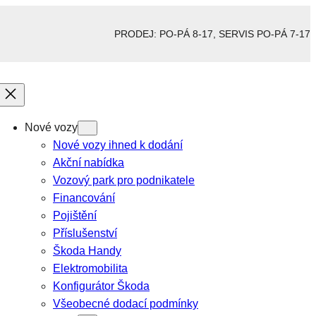
PRODEJ: PO-PÁ 8-17, SERVIS PO-PÁ 7-17
Nové vozy
Nové vozy ihned k dodání
Akční nabídka
Vozový park pro podnikatele
Financování
Pojištění
Příslušenství
Škoda Handy
Elektromobilita
Konfigurátor Škoda
Všeobecné dodací podmínky