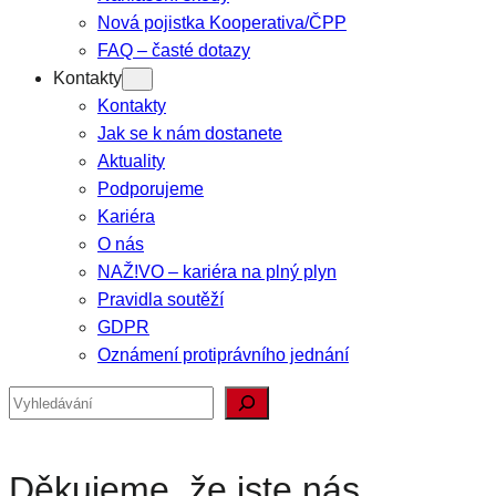
Nová pojistka Kooperativa/ČPP
FAQ – časté dotazy
Kontakty
Kontakty
Jak se k nám dostanete
Aktuality
Podporujeme
Kariéra
O nás
NAŽ!VO – kariéra na plný plyn
Pravidla soutěží
GDPR
Oznámení protiprávního jednání
Hledat
Děkujeme, že jste nás