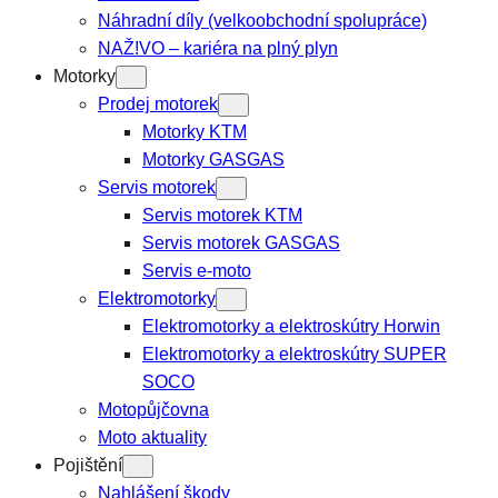
Náhradní díly (velkoobchodní spolupráce)
NAŽ!VO – kariéra na plný plyn
Motorky
Prodej motorek
Motorky KTM
Motorky GASGAS
Servis motorek
Servis motorek KTM
Servis motorek GASGAS
Servis e-moto
Elektromotorky
Elektromotorky a elektroskútry Horwin
Elektromotorky a elektroskútry SUPER
SOCO
Motopůjčovna
Moto aktuality
Pojištění
Nahlášení škody