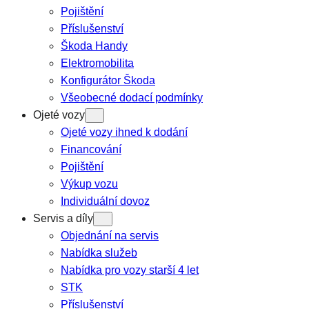
Pojištění
Příslušenství
Škoda Handy
Elektromobilita
Konfigurátor Škoda
Všeobecné dodací podmínky
Ojeté vozy
Ojeté vozy ihned k dodání
Financování
Pojištění
Výkup vozu
Individuální dovoz
Servis a díly
Objednání na servis
Nabídka služeb
Nabídka pro vozy starší 4 let
STK
Příslušenství