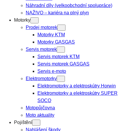
Náhradní díly (velkoobchodní spolupráce)
NAŽ!VO – kariéra na plný plyn
Motorky
Prodej motorek
Motorky KTM
Motorky GASGAS
Servis motorek
Servis motorek KTM
Servis motorek GASGAS
Servis e-moto
Elektromotorky
Elektromotorky a elektroskútry Horwin
Elektromotorky a elektroskútry SUPER
SOCO
Motopůjčovna
Moto aktuality
Pojištění
Nahlášení škody