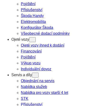
Pojištění
Příslušenství
Škoda Handy
Elektromobilita
Konfigurátor Škoda
Všeobecné dodací podmínky
Ojeté vozy
Ojeté vozy ihned k dodání
Financování
Pojištění
Výkup vozu
Individuální dovoz
Servis a díly
Objednání na servis
Nabídka služeb
Nabídka pro vozy starší 4 let
STK
Příslušenství