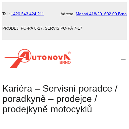
Přeskočit
na
Tel.:
+420 543 424 211
Adresa:
Masná 418/20, 602 00 Brno
obsah
PRODEJ: PO-PÁ 8-17, SERVIS PO-PÁ 7-17
Kariéra – Servisní poradce /
poradkyně – prodejce /
prodejkyně motocyklů