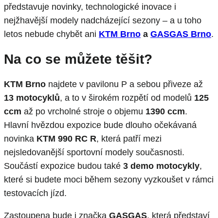
představuje novinky, technologické inovace i
nejžhavější modely nadcházející sezony – a u toho
letos nebude chybět ani
KTM Brno
a
GASGAS Brno
.
Na co se můžete těšit?
KTM
Brno
najdete v pavilonu P a sebou přiveze až
13 motocyklů
, a to v širokém rozpětí od modelů
125
ccm
až po vrcholné stroje o objemu
1390 ccm
.
Hlavní hvězdou expozice bude dlouho očekávaná
novinka
KTM 990 RC R
, která patří mezi
nejsledovanější sportovní modely současnosti.
Součástí expozice budou také
3 demo motocykly
,
které si budete moci během sezony vyzkoušet v rámci
testovacích jízd.
Zastoupena bude i značka
GASGAS
, která představí