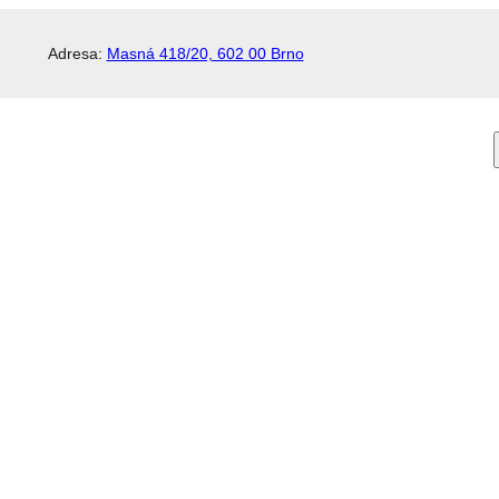
Adresa:
Masná 418/20, 602 00 Brno