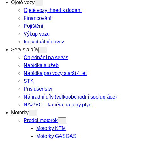
Ojeté vozy
Ojeté vozy ihned k dodání
Financování
Pojištění
Výkup vozu
Individuální dovoz
Servis a díly
Objednání na servis
Nabídka služeb
Nabídka pro vozy starší 4 let
STK
Příslušenství
Náhradní díly (velkoobchodní spolupráce)
NAŽ!VO – kariéra na plný plyn
Motorky
Prodej motorek
Motorky KTM
Motorky GASGAS