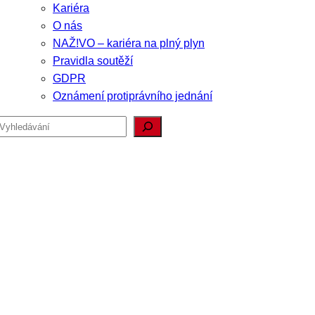
Kariéra
O nás
NAŽ!VO – kariéra na plný plyn
Pravidla soutěží
GDPR
Oznámení protiprávního jednání
Hledat