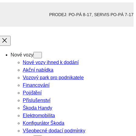
PRODEJ: PO-PÁ 8-17, SERVIS PO-PÁ 7-17
Nové vozy
Nové vozy ihned k dodání
Akční nabídka
Vozový park pro podnikatele
Financování
Pojištění
Příslušenství
Škoda Handy
Elektromobilita
Konfigurátor Škoda
Všeobecné dodací podmínky